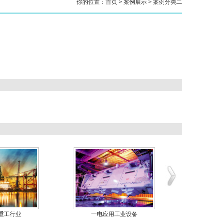
你的位置：
首页
>
案例展示
>
案例分类二
重工行业
一电应用工业设备
一