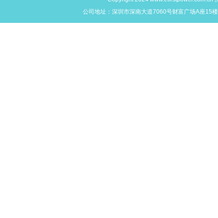
公司地址：深圳市深南大道7060号财富广场A座15楼L,M,