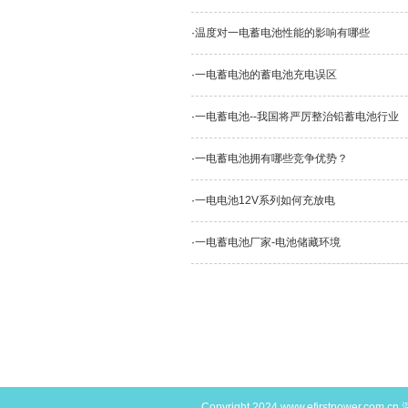
·
温度对一电蓄电池性能的影响有哪些
·
一电蓄电池的蓄电池充电误区
·
一电蓄电池--我国将严厉整治铅蓄电池行业
·
一电蓄电池拥有哪些竞争优势？
·
一电电池12V系列如何充放电
·
一电蓄电池厂家-电池储藏环境
Copyright 2024
www.efirstpower.com.cn
深