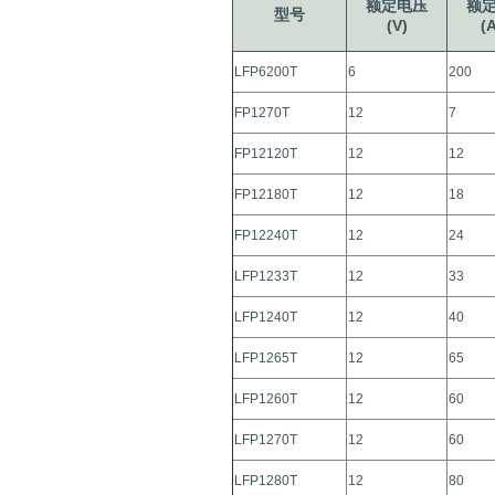
额定电压
额
型号
(V)
(
LFP6200T
6
200
FP1270T
12
7
FP12120T
12
12
FP12180T
12
18
FP12240T
12
24
LFP1233T
12
33
LFP1240T
12
40
LFP1265T
12
65
LFP1260T
12
60
LFP1270T
12
60
LFP1280T
12
80